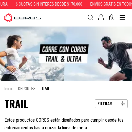
URA
6 CUOTAS SIN INTERÉS DESDE $170.000
ENVÍOS GRATIS EN TODOS
0
Inicio
.
DEPORTES
.
TRAIL
TRAIL
FILTRAR
Estos productos COROS están diseñados para cumplir desde tus
entrenamientos hasta cruzar la línea de meta.